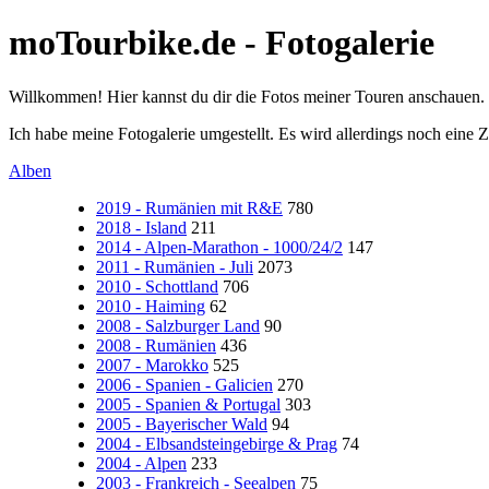
moTourbike.de - Fotogalerie
Willkommen! Hier kannst du dir die Fotos meiner Touren anschauen.
Ich habe meine Fotogalerie umgestellt. Es wird allerdings noch eine Z
Alben
2019 - Rumänien mit R&E
780
2018 - Island
211
2014 - Alpen-Marathon - 1000/24/2
147
2011 - Rumänien - Juli
2073
2010 - Schottland
706
2010 - Haiming
62
2008 - Salzburger Land
90
2008 - Rumänien
436
2007 - Marokko
525
2006 - Spanien - Galicien
270
2005 - Spanien & Portugal
303
2005 - Bayerischer Wald
94
2004 - Elbsandsteingebirge & Prag
74
2004 - Alpen
233
2003 - Frankreich - Seealpen
75