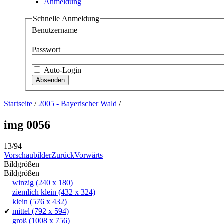
Anmeldung
Schnelle Anmeldung
Benutzername
Passwort
Auto-Login
Startseite
/
2005 - Bayerischer Wald
/
img 0056
13/94
Vorschaubilder
Zurück
Vorwärts
Bildgrößen
Bildgrößen
winzig
(240 x 180)
ziemlich klein
(432 x 324)
klein
(576 x 432)
✔
mittel
(792 x 594)
groß
(1008 x 756)