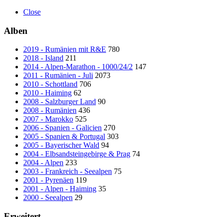
Close
Alben
2019 - Rumänien mit R&E
780
2018 - Island
211
2014 - Alpen-Marathon - 1000/24/2
147
2011 - Rumänien - Juli
2073
2010 - Schottland
706
2010 - Haiming
62
2008 - Salzburger Land
90
2008 - Rumänien
436
2007 - Marokko
525
2006 - Spanien - Galicien
270
2005 - Spanien & Portugal
303
2005 - Bayerischer Wald
94
2004 - Elbsandsteingebirge & Prag
74
2004 - Alpen
233
2003 - Frankreich - Seealpen
75
2001 - Pyrenäen
119
2001 - Alpen - Haiming
35
2000 - Seealpen
29
Erweitert