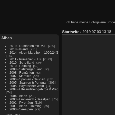
Ich habe meine Fotogalerie umgest
Startseite
/
2019 07 03 13 18
Alben
2019 - Rumänien mit R&E
780
2018 - Island
211
2014 - Alpen-Marathon - 1000/24/2
147
2011 - Rumänien - Juli
2073
2010 - Schottland
706
2010 - Haiming
62
2008 - Salzburger Land
90
2008 - Rumänien
436
2007 - Marokko
525
2006 - Spanien - Galicien
270
2005 - Spanien & Portugal
303
2005 - Bayerischer Wald
94
2004 - Elbsandsteingebirge & Prag
74
2004 - Alpen
233
2003 - Frankreich - Seealpen
75
2001 - Pyrenäen
119
2001 - Alpen - Haiming
35
2000 - Seealpen
29