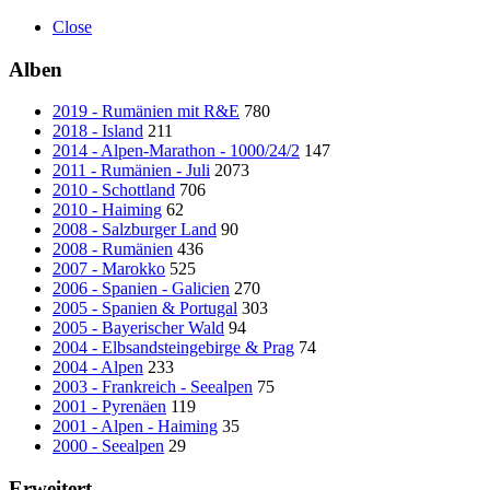
Close
Alben
2019 - Rumänien mit R&E
780
2018 - Island
211
2014 - Alpen-Marathon - 1000/24/2
147
2011 - Rumänien - Juli
2073
2010 - Schottland
706
2010 - Haiming
62
2008 - Salzburger Land
90
2008 - Rumänien
436
2007 - Marokko
525
2006 - Spanien - Galicien
270
2005 - Spanien & Portugal
303
2005 - Bayerischer Wald
94
2004 - Elbsandsteingebirge & Prag
74
2004 - Alpen
233
2003 - Frankreich - Seealpen
75
2001 - Pyrenäen
119
2001 - Alpen - Haiming
35
2000 - Seealpen
29
Erweitert