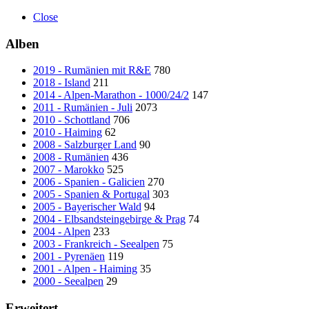
Close
Alben
2019 - Rumänien mit R&E
780
2018 - Island
211
2014 - Alpen-Marathon - 1000/24/2
147
2011 - Rumänien - Juli
2073
2010 - Schottland
706
2010 - Haiming
62
2008 - Salzburger Land
90
2008 - Rumänien
436
2007 - Marokko
525
2006 - Spanien - Galicien
270
2005 - Spanien & Portugal
303
2005 - Bayerischer Wald
94
2004 - Elbsandsteingebirge & Prag
74
2004 - Alpen
233
2003 - Frankreich - Seealpen
75
2001 - Pyrenäen
119
2001 - Alpen - Haiming
35
2000 - Seealpen
29
Erweitert