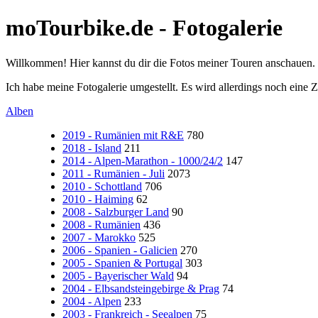
moTourbike.de - Fotogalerie
Willkommen! Hier kannst du dir die Fotos meiner Touren anschauen.
Ich habe meine Fotogalerie umgestellt. Es wird allerdings noch eine Z
Alben
2019 - Rumänien mit R&E
780
2018 - Island
211
2014 - Alpen-Marathon - 1000/24/2
147
2011 - Rumänien - Juli
2073
2010 - Schottland
706
2010 - Haiming
62
2008 - Salzburger Land
90
2008 - Rumänien
436
2007 - Marokko
525
2006 - Spanien - Galicien
270
2005 - Spanien & Portugal
303
2005 - Bayerischer Wald
94
2004 - Elbsandsteingebirge & Prag
74
2004 - Alpen
233
2003 - Frankreich - Seealpen
75