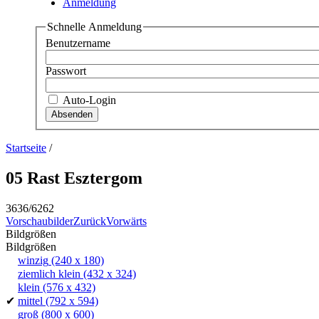
Anmeldung
Schnelle Anmeldung
Benutzername
Passwort
Auto-Login
Startseite
/
05 Rast Esztergom
3636/6262
Vorschaubilder
Zurück
Vorwärts
Bildgrößen
Bildgrößen
winzig
(240 x 180)
ziemlich klein
(432 x 324)
klein
(576 x 432)
✔
mittel
(792 x 594)
groß
(800 x 600)