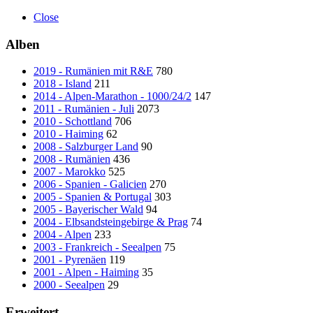
Close
Alben
2019 - Rumänien mit R&E
780
2018 - Island
211
2014 - Alpen-Marathon - 1000/24/2
147
2011 - Rumänien - Juli
2073
2010 - Schottland
706
2010 - Haiming
62
2008 - Salzburger Land
90
2008 - Rumänien
436
2007 - Marokko
525
2006 - Spanien - Galicien
270
2005 - Spanien & Portugal
303
2005 - Bayerischer Wald
94
2004 - Elbsandsteingebirge & Prag
74
2004 - Alpen
233
2003 - Frankreich - Seealpen
75
2001 - Pyrenäen
119
2001 - Alpen - Haiming
35
2000 - Seealpen
29
Erweitert