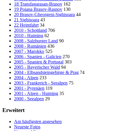
18 Transfagarasan-Brasov
162
19 Poiana Brasov-Rasnov
130
20 Brasov-Gheorgeni-Sighisoara
44
21 Sighisoara
43
22 Heimfahrt
34
2010 - Schottland
706
2010 - Haiming
62
2008 - Salzburger Land
90
2008 - Rumänien
436
2007 - Marokko
525
2006 - Spanien - Galicien
270
2005 - Spanien & Portugal
303
2005 - Bayerischer Wald
94
2004 - Elbsandsteingebirge & Prag
74
2004 - Alpen
233
2003 - Frankreich - Seealpen
75
2001 - Pyrenäen
119
2001 - Alpen - Haiming
35
2000 - Seealpen
29
Erweitert
Am häufigsten angesehen
Neueste Fotos