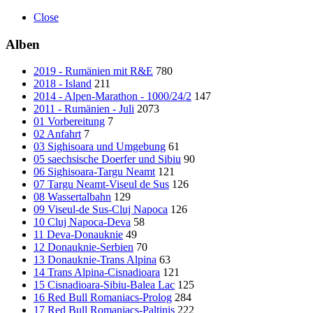
Close
Alben
2019 - Rumänien mit R&E
780
2018 - Island
211
2014 - Alpen-Marathon - 1000/24/2
147
2011 - Rumänien - Juli
2073
01 Vorbereitung
7
02 Anfahrt
7
03 Sighisoara und Umgebung
61
05 saechsische Doerfer und Sibiu
90
06 Sighisoara-Targu Neamt
121
07 Targu Neamt-Viseul de Sus
126
08 Wassertalbahn
129
09 Viseul-de Sus-Cluj Napoca
126
10 Cluj Napoca-Deva
58
11 Deva-Donauknie
49
12 Donauknie-Serbien
70
13 Donauknie-Trans Alpina
63
14 Trans Alpina-Cisnadioara
121
15 Cisnadioara-Sibiu-Balea Lac
125
16 Red Bull Romaniacs-Prolog
284
17 Red Bull Romaniacs-Paltinis
222